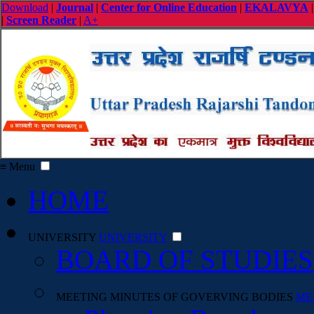
Download
|
Journal
|
Center for Online Education
|
EKALAVYA
|
Screen Reader
|
A+
≡ Menu
HOME
UNIVERSITY
UNIVERSITY
BOARD OF STUDIES
MEETING MINUTES OF GOVERVING BODIES
ME