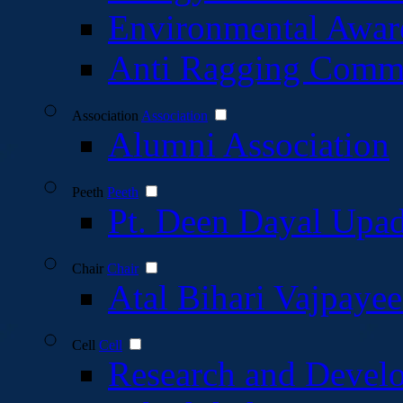
Environmental Awar
Anti Ragging Commi
Association
Association
Alumni Association
Peeth
Peeth
Pt. Deen Dayal Upa
Chair
Chair
Atal Bihari Vajpaye
Cell
Cell
Research and Devel