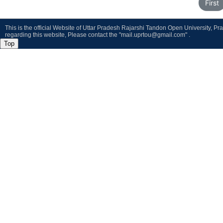
First
This is the official Website of Uttar Pradesh Rajarshi Tandon Open University, P
regarding this website, Please contact the "mail.uprtou@gmail.com" .
Top