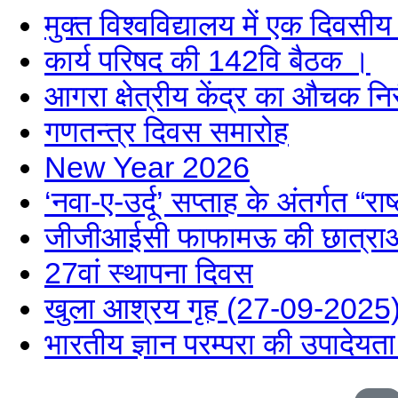
मुक्त विश्वविद्यालय में एक दिवसीय
कार्य परिषद की 142वि बैठक ।
आगरा क्षेत्रीय केंद्र का औचक नि
गणतन्त्र दिवस समारोह
New Year 2026
‘नवा-ए-उर्दू’ सप्ताह के अंतर्गत “राष
जीजीआईसी फाफामऊ की छात्राओं न
27वां स्थापना दिवस
खुला आश्रय गृह (27-09-2025
भारतीय ज्ञान परम्परा की उपादेय