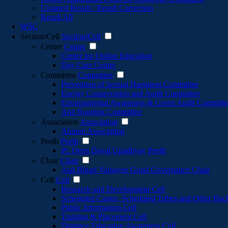
Updated Result / Result Correction
Result All
WSC
Section/Cell
Section/Cell
Center
Center
Center for Online Education
Day Care Center
Committee
Committee
Prevention of Sexual Harsment Committee
Energy Conservation and Audit Committee
Environmental Awareness & Green Audit Committ
Anti Ragging Committee
Association
Association
Alumni Association
Peeth
Peeth
Pt. Deen Dayal Upadhyay Peeth
Chair
Chair
Atal Bihari Vajpayee Good Governance Chair
Cell
Cell
Research and Development Cell
Scheduled Castes, Scheduled Tribes and Other Bac
Public Information Cell
Training & Placement Cell
Distance Education Awareness Cell