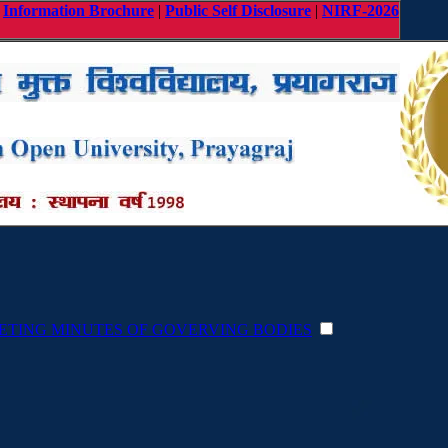
|
Information Brochure
|
Public Self Disclosure
|
NIRF-2026
ETING MINUTES OF GOVERVING BODIES