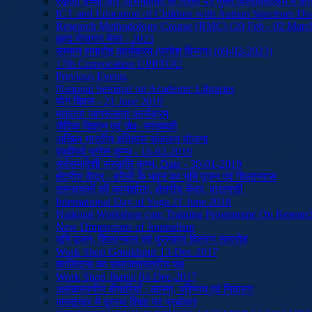
स्कूली बच्चों और अभिभावकों के रिश्तों पर मुक्त विश्वविद्यालय में 
ICT and Education of Children with Autism Spectrum Dis
Research Methodology Course (RMC) (20 Feb - 02 Marc
बृहद रोजगार मेला - 2023
सम्मान समारोह कार्यक्रम (प्रवेश विभाग) (09-02-2023)
17th Convocation UPRTOU
Previous Events
National Seminar on Academic Libraries
योग दिवस - 21 June 2019
मतदाता जागरूकता कार्यक्रम
जैविक विज्ञान एवं जैव- सांख्यकी
अखिल भारतीय इतिहास संकलन योजना
पृथ्वीपर्व भूगोल कुम्भ - 16-02-2019
सर्वसमावेशी संस्कृति कुम्भ, Date - 30-01-2019
क्षेत्रीय केंद्र - बरेली के भवन का भूमि पूजन एवं शिलान्यास
समन्वयकों की कायर्शाला, क्षेत्रीय केंद्र, वाराणसी
International Day of Yoga 21 June 2018
National Workshop cum Training Programme On Researc
New Dimensions of Journalism
भूमि पूजन, शिलान्यास एवं पुरस्कार वितरण समारोह
Work Shop Gorakhpur 13-Dec-2017
कालिदास का समाजशास्त्रीय पक्ष
Work Shop Jhansi 04-Dec-2017
असंक्रमणीय बीमारियाँ : कारण, परिणाम एवं निवारण
जनसंचार में दूरस्थ शिक्षा पर प्रबोधन