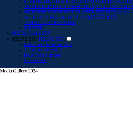
STRENGTHENING ETHICS AND MORAL VALUES
TRIBES IN INDIA - COMMUNITY, CULTURE AN
अध्ययन केंद्र समन्वयक कार्यशाला, क्षेत्रीय केन्द्र बरेली(26 SEP
एक दिवसीय कार्यशाला एवं संगोष्ठी, मेरठ(27 SEP 2017)
JAMMU AND KASHMIR
गांधी जयंती
MEDIA GALLERY
HELP DESK
HELP DESK
Grievance Portal Samarth
Telephone Directory
Help Desk Number
STUDENT
Media Gallery 2024