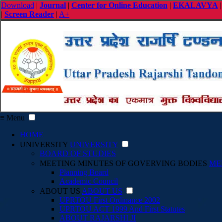
Download
|
Journal
|
Center for Online Education
|
EKALAVYA
|
Screen Reader
|
A+
≡ Menu
HOME
UNIVERSITY
UNIVERSITY
BOARD OF STUDIES
MEETING MINUTES OF GOVERVING BODIES
ME
Planning Board
Academic Council
ABOUT US
ABOUT US
UPRTOU First Ordinance 2002
UPRTOU ACT 1999 And First Statutes
ABOUT RAJARSHI JI