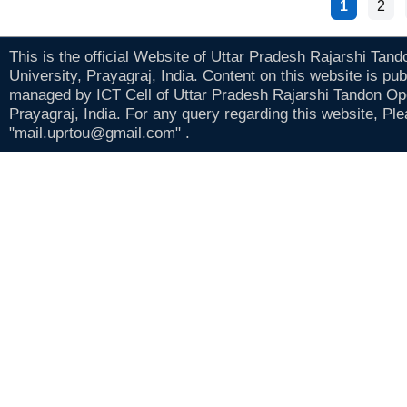
1
2
This is the official Website of Uttar Pradesh Rajarshi Tan
University, Prayagraj, India. Content on this website is pu
managed by ICT Cell of Uttar Pradesh Rajarshi Tandon Op
Prayagraj, India. For any query regarding this website, Pl
"mail.uprtou@gmail.com" .