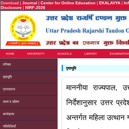
Download
|
Journal
|
Center for Online Education
|
EKALAVYA
|
In
Disclosure
|
NIRF-2026
HOME
UNIVERSITY
SCHOOLS
LIBRARY
EXAMINATIO
परिचय
पृष्ठभूमि
पृष्ठभूमि
माननीया राज्यपाल, उत
प्रस्तावना
निर्देशानुसार उत्तर प्रद
लक्ष्य व उद्देश्य:
कार्यक्रम
अन्तर्गत महिला उत्थान ग
गतिविधियाँ